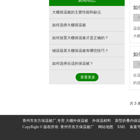
如
大棚保温被的主要性能和缺点
2
如何选择大棚保温被
温
大
如何放置大棚保温被才是正确的？
能
铺设蔬菜大棚保温被有哪些技巧？
如
如何选择合适的保温被？
2
在
查看更多
的
共 3 
青州市东方保温被厂,专营
大棚外保温被
外保温材料
新型折叠内保
CopyRight © 版权所有:
青州市东方保温被厂
网站地图
XML
备案号