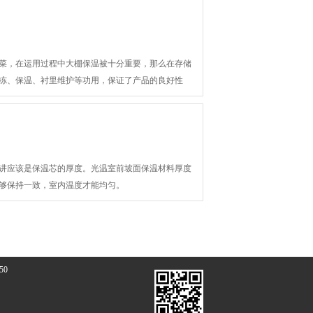
菜，在运用过程中大棚保温被十分重要，那么在存储
冻、保温、衬里维护等功用，保证了产品的良好性
讲应该是保温芯的厚度。光温室前坡面保温材料厚度
够保持一致，室内温度才能均匀。
50