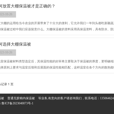
何放置大棚保温被才是正确的？
023-10-26
室大棚的运用给当今农业的开展带来了十分大的便利，它允许我们一年到头都吃新颖蔬
棚保温被过程中我们应该留意什么。大棚保温被的资料采用高保温资料，具有防水、防
。
何选择大棚保温被
023-10-26
温室保温被材料类型选定后，其保温性能的好坏将主要取决于保温被的厚度，更明确地
选择原则上要求与温室后墙和后屋面的保温性能相匹配，这样温室在各个方向的散热能
条记录 1 页
温被
普通无胶棉内保温被
等业务,有意向的客户请咨询我们，联系电话：
135064624
:
鲁ICP备2023040073号-1