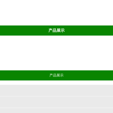
产品展示
温被
外保温材料
新型折叠内保温被
普通无
产品展示