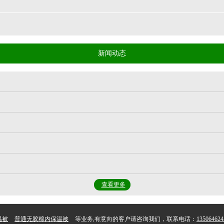
新闻动态
查看更多
温被
普通无胶棉内保温被
等业务,有意向的客户请咨询我们，联系电话：
135064624