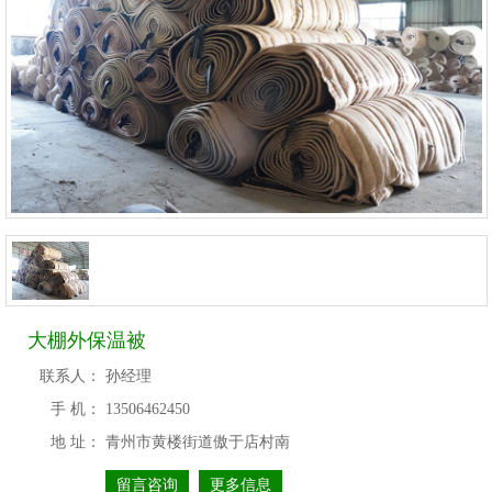
大棚外保温被
联系人：
孙经理
手 机：
13506462450
地 址：
青州市黄楼街道傲于店村南
留言咨询
更多信息