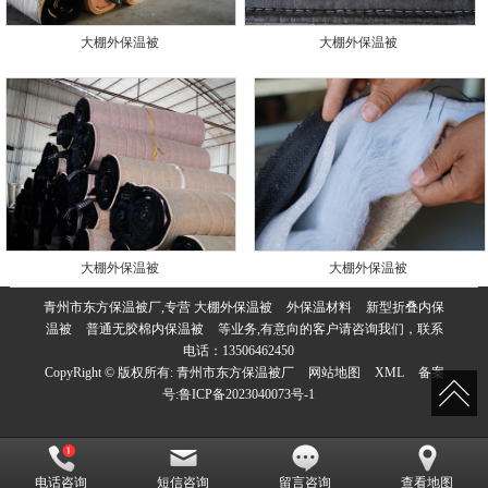
大棚外保温被
大棚外保温被
大棚外保温被
大棚外保温被
青州市东方保温被厂,专营
大棚外保温被
外保温材料
新型折叠内保
温被
普通无胶棉内保温被
等业务,有意向的客户请咨询我们，联系
电话：
13506462450
CopyRight © 版权所有:
青州市东方保温被厂
网站地图
XML
备案
号:
鲁ICP备2023040073号-1
电话咨询
短信咨询
留言咨询
查看地图